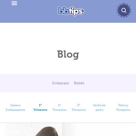
Embarazo en el primer trimestre
Blog
Embarazo
Bebés
Quiero
1°
2°
3°
Fecha de
Parto y
Embarazarme
Trimestre
Trimestre
Trimestre
parto
Postparto