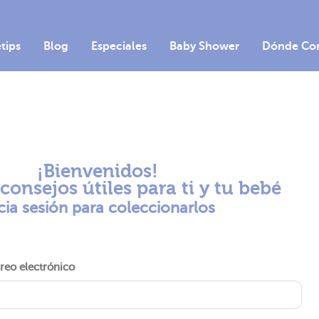
etips
Blog
Especiales
Baby Shower
Dónde Co
¡Bienvenidos!
onsejos útiles para ti y tu bebé
icia sesión para coleccionarlos
reo electrónico