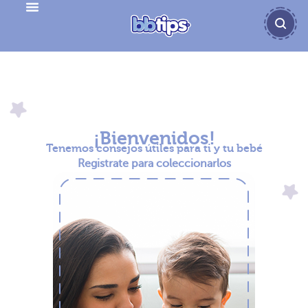
Registro
¡Bienvenidos!
Tenemos consejos útiles para ti y tu bebé
Registrate para coleccionarlos