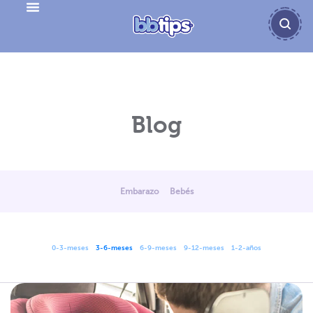
Bebés entre tres y seis meses
Blog
Embarazo
Bebés
0-3-meses
3-6-meses
6-9-meses
9-12-meses
1-2-años