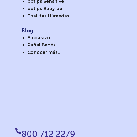
bbtips Sensitive
bbtips Baby-up
Toallitas Húmedas
Blog
Embarazo
Pañal Bebés
Conocer más…
800 712 2279