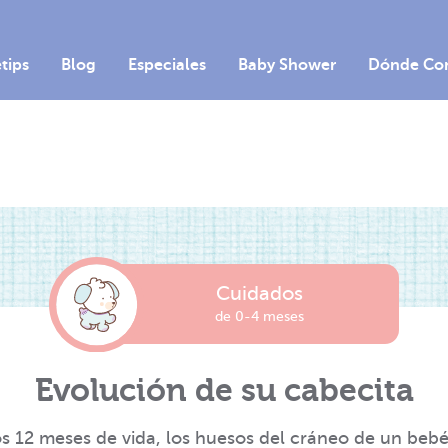
etips
Blog
Especiales
Baby Shower
Dónde Co
Cuidados
de 0-4 meses
Evolución de su cabecita
s 12 meses de vida, los huesos del cráneo de un beb