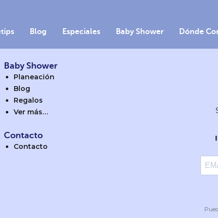
etips
Blog
Especiales
Baby Shower
Dónde Co
Baby Shower
Planeación
Blog
Regalos
Ver más…
Contacto
Contacto
Pued