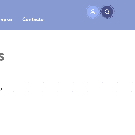
mprar
Contacto
s
o.