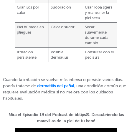
Granitos por
Sudoración
Usar ropa ligera
calor
y mantener la
piel seca
Piel húmeda en
Calor o sudor
Secar
pliegues
suavemente
durante cada
cambio
Irritación
Posible
Consultar con el
persistente
dermatitis
pediatra
Cuando la irritación se vuelve más intensa o persiste varios días,
podría tratarse de
dermatitis del pañal
,
una condición común que
requiere evaluación médica si no mejora con los cuidados
habituales.
Mira el Episodio 19 del Podcast de bbtips®: Descubriendo las
maravillas de la piel de tu bebé