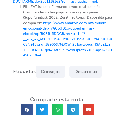
DUCHARME/dp/2501118162?ref_=ast_author_mpb
FILLIZAT Isabelle El mundo emocional del niño:
Comprender su lenguaje, sus risas y sus penas
(Superfamilias); 2002, Zenith Editorial. Disponible para
compra en:
https://www.amazon.com.mx/mundo-
emocional-del-ni%C3%B1o-Superfamilias-
ebook/dp/B0BR15DDGB/ref=sr_1_4?
__mk_es_MX=%C3%85M%C3%85%C5%BD%C3%95%
C3%91&crid=18905S7M3XWF2&keywords=ISABELLE
+FILLIOZAT&qid=1683049524&sprefix=%2Caps%2C11
45&sr=8-4
Etiquetas
Consejos
Desarrollo
Comparte esta nota: