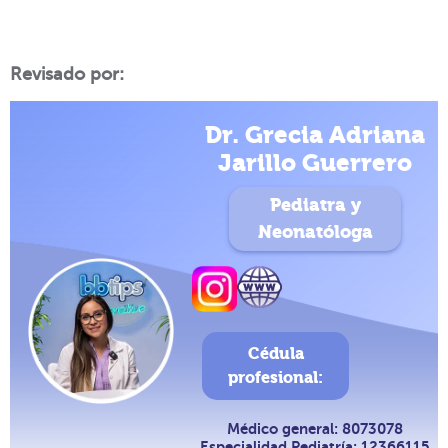
Revisado por:
Dr. Grecia Adriana
Jarillo Guerrero
Pediatra y
Neonatóloga
Cédula
profesional:
Médico general: 8073078
Especialidad Pediatría: 12366115