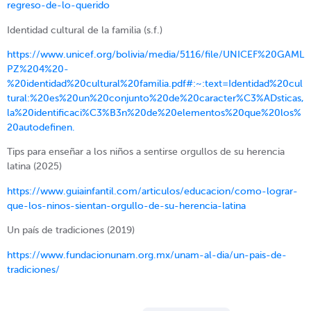
regreso-de-lo-querido
Identidad cultural de la familia (s.f.)
https://www.unicef.org/bolivia/media/5116/file/UNICEF%20GAML
PZ%204%20-
%20identidad%20cultural%20familia.pdf#:~:text=Identidad%20cul
tural:%20es%20un%20conjunto%20de%20caracter%C3%ADsticas,
la%20identificaci%C3%B3n%20de%20elementos%20que%20los%
20autodefinen.
Tips para enseñar a los niños a sentirse orgullos de su herencia
latina (2025)
https://www.guiainfantil.com/articulos/educacion/como-lograr-
que-los-ninos-sientan-orgullo-de-su-herencia-latina
Un país de tradiciones (2019)
https://www.fundacionunam.org.mx/unam-al-dia/un-pais-de-
tradiciones/