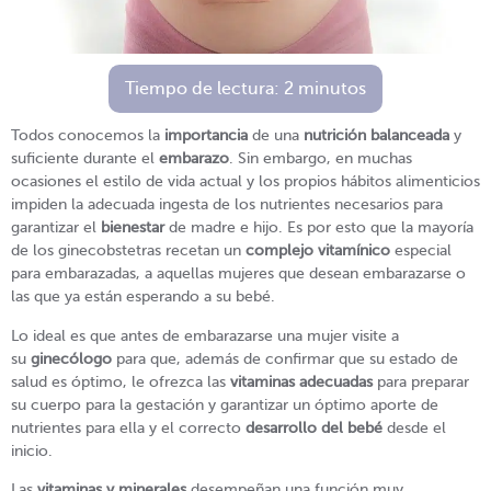
Tiempo de lectura:
2
minutos
Todos conocemos la
importancia
de una
nutrición balanceada
y
suficiente durante el
embarazo
. Sin embargo, en muchas
ocasiones el estilo de vida actual y los propios hábitos alimenticios
impiden la adecuada ingesta de los nutrientes necesarios para
garantizar el
bienestar
de madre e hijo. Es por esto que la mayoría
de los ginecobstetras recetan un
complejo vitamínico
especial
para embarazadas, a aquellas mujeres que desean embarazarse o
las que ya están esperando a su bebé.
Lo ideal es que antes de embarazarse una mujer visite a
su
ginecólogo
para que, además de confirmar que su estado de
salud es óptimo, le ofrezca las
vitaminas adecuadas
para preparar
su cuerpo para la gestación y garantizar un óptimo aporte de
nutrientes para ella y el correcto
desarrollo del bebé
desde el
inicio.
Las
vitaminas y minerales
desempeñan una función muy